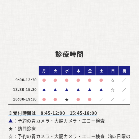
診療時間
月
火
水
木
金
土
日
祝
●
●
●
●
●
●
☆
／
9:00-12:30
▲
▲
▲
▲
▲
▲
☆
／
13:30-15:30
●
●
★
●
●
／
／
／
16:00-19:30
※受付時間は 8:45-12:00 15:45-18:00
▲
：予約の胃カメラ・大腸カメラ・エコー検査
★：訪問診療
☆：予約の胃カメラ・大腸カメラ・エコー検査（第2日曜の