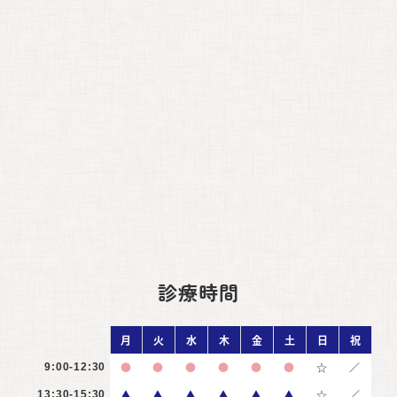
診療時間
月
火
水
木
金
土
日
祝
●
●
●
●
●
●
☆
／
9:00-12:30
▲
▲
▲
▲
▲
▲
☆
／
13:30-15:30