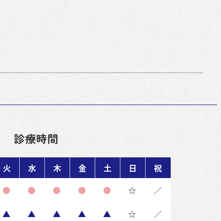
診療時間
火
水
木
金
土
日
祝
●
●
●
●
●
☆
／
▲
▲
▲
▲
▲
☆
／