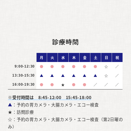
診療時間
月
火
水
木
金
土
日
祝
●
●
●
●
●
●
☆
／
9:00-12:30
▲
▲
▲
▲
▲
▲
☆
／
13:30-15:30
●
●
★
●
●
／
／
／
16:00-19:30
※受付時間は 8:45-12:00 15:45-18:00
▲
：予約の胃カメラ・大腸カメラ・エコー検査
★：訪問診療
☆：予約の胃カメラ・大腸カメラ・エコー検査（第2日曜の
み）