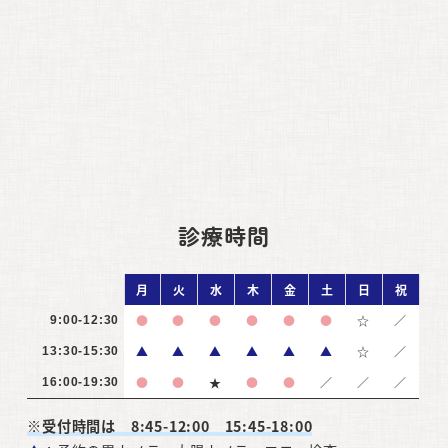
診療時間
月
火
水
木
金
土
日
祝
●
●
●
●
●
●
☆
／
9:00-12:30
▲
▲
▲
▲
▲
▲
☆
／
13:30-15:30
●
●
★
●
●
／
／
／
16:00-19:30
※受付時間は 8:45-12:00 15:45-18:00