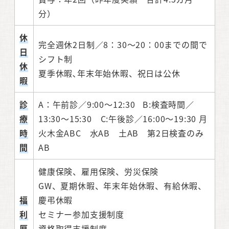
分）
休
完全週休2日制／8：30～20：00までの間で
日
シフト制
休
夏季休暇､年末年始休暇、祝日は公休
暇
診
A：午前診／9:00～12:30 B:検査時間／
療
13:30～15:30 C:午後診／16:00～19:30 月
時
火木金ABC 水AB 土AB 第2日検査のみ
間
AB
健康保険、雇用保険、労災保険
GW、夏期休暇、年末年始休暇、有給休暇、
福
慶弔休暇
利
セミナー参加支援制度
厚
資格取得支援制度