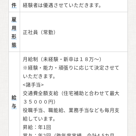
件
経験者は優遇させていただきます。
雇
用
正社員（常勤）
形
態
月給制（未経験・新卒は１８万～）
※経験・能力・頑張りに応じて決定させて
いただきます。
<諸手当>
交通費全額支給（住宅補助と合わせて最大
給
３５０００円）
与
役職手当、職能給、業務手当なども毎月支
給しています。
昇給：年1回
賞与：年2回（昨年度実績 合計4.5カ月