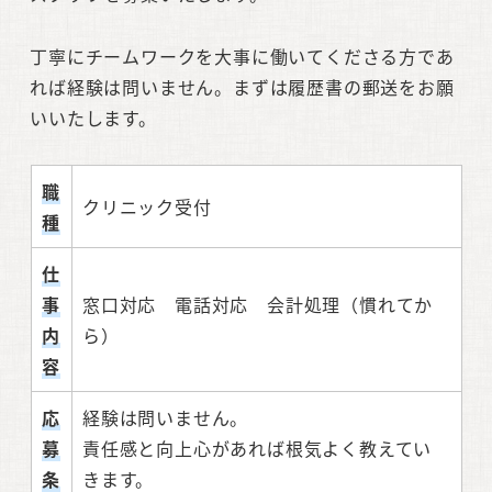
丁寧にチームワークを大事に働いてくださる方であ
れば経験は問いません。まずは履歴書の郵送をお願
いいたします。
職
クリニック受付
種
仕
事
窓口対応 電話対応 会計処理（慣れてか
内
ら）
容
応
経験は問いません。
募
責任感と向上心があれば根気よく教えてい
条
きます。