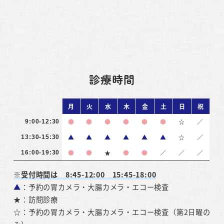
診療時間
月
火
水
木
金
土
日
祝
●
●
●
●
●
●
☆
／
9:00-12:30
▲
▲
▲
▲
▲
▲
☆
／
13:30-15:30
●
●
★
●
●
／
／
／
16:00-19:30
※受付時間は 8:45-12:00 15:45-18:00
▲
：予約の胃カメラ・大腸カメラ・エコー検査
★：訪問診療
☆：予約の胃カメラ・大腸カメラ・エコー検査（第2日曜の